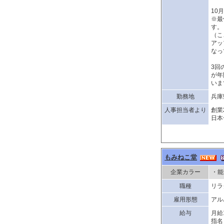
10
※最
す。
（こ
アッ
なっ
3回
が年
いま
勤務地
兵庫
人事担当者より
創業
日本
もみねこ堂
企業カラー
・能
職種
リラ
雇用形態
アル
給与
月給
指名