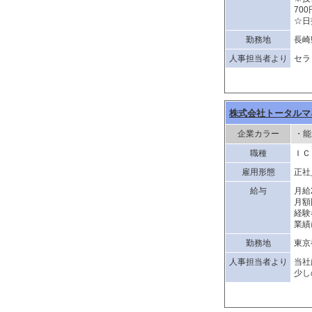
70
☆日
勤務地
長崎
人事担当者より
セラ
株式会社トータルマ
企業カラー
・能
職種
ＩＣ
雇用形態
正社
給与
月給
月額
経験
業績
勤務地
東京
人事担当者より
当社
少し