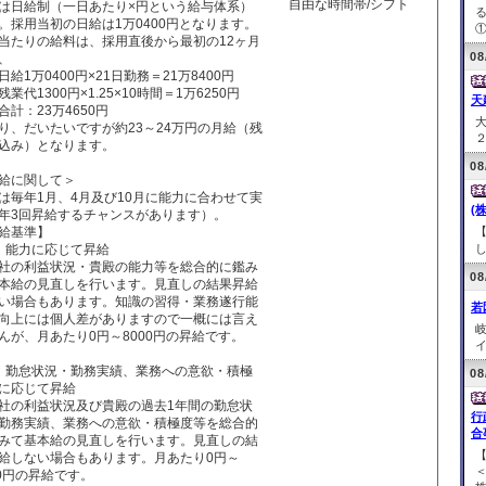
自由な時間帯/シフト
は日給制（一日あたり×円という給与体系）
。採用当初の日給は1万0400円となります。
①
当たりの給料は、採用直後から最初の12ヶ月
08
、
1万0400円×21日勤務＝21万8400円
代1300円×1.25×10時間＝1万6250円
天
：23万4650円
り、だいたいですが約23～24万円の月給（残
２
込み）となります。
08
給に関して＞
は毎年1月、4月及び10月に能力に合わせて実
(
年3回昇給するチャンスがあります）。
給基準】
【
：能力に応じて昇給
し
社の利益状況・貴殿の能力等を総合的に鑑み
08
本給の見直しを行います。見直しの結果昇給
い場合もあります。知識の習得・業務遂行能
若
向上には個人差がありますので一概には言え
んが、月あたり0円～8000円の昇給です。
イ
：勤怠状況・勤務実績、業務への意欲・積極
08
に応じて昇給
社の利益状況及び貴殿の過去1年間の勤怠状
行
勤務実績、業務への意欲・積極度等を総合的
合
みて基本給の見直しを行います。見直しの結
給しない場合もあります。月あたり0円～
00円の昇給です。