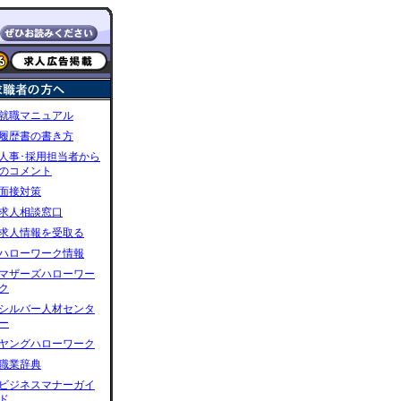
就職マニュアル
履歴書の書き方
人事･採用担当者から
のコメント
面接対策
求人相談窓口
求人情報を受取る
ハローワーク情報
マザーズハローワー
ク
シルバー人材センタ
ー
ヤングハローワーク
職業辞典
ビジネスマナーガイ
ド