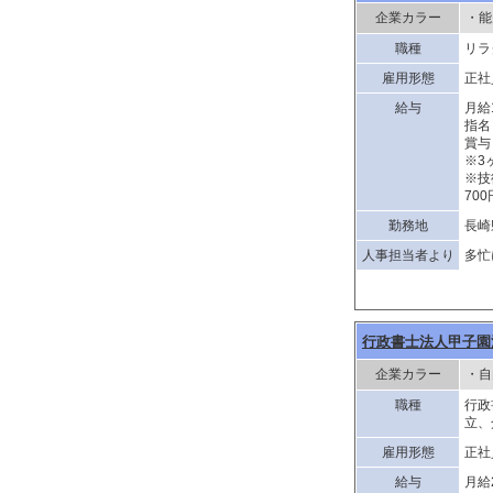
企業カラー
・能
職種
リラ
雇用形態
正社
給与
月給
指名
賞与
※3
※技
70
勤務地
長崎
人事担当者より
多忙
行政書士法人甲子園
企業カラー
・自
職種
行政
立、
雇用形態
正社
給与
月給