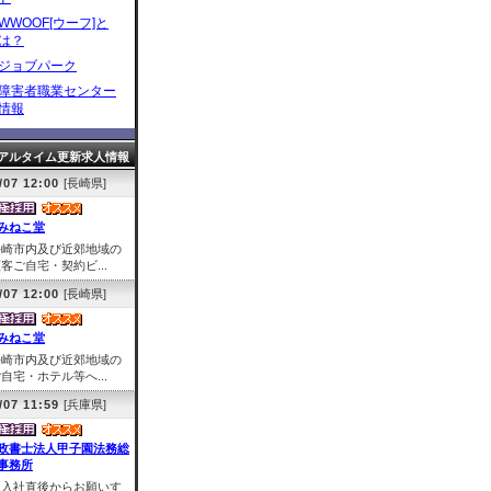
WWOOF[ウーフ]と
は？
ジョブパーク
障害者職業センター
情報
アルタイム更新求人情報
/07 12:00
[長崎県]
みねこ堂
長崎市内及び近郊地域の
客ご自宅・契約ビ...
/07 12:00
[長崎県]
みねこ堂
長崎市内及び近郊地域の
自宅・ホテル等へ...
/07 11:59
[兵庫県]
政書士法人甲子園法務総
事務所
＜入社直後からお願いす