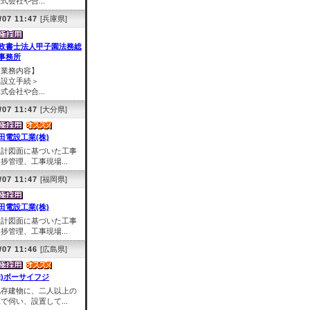
式会社や合...
/07 11:47
[兵庫県]
政書士法人甲子園法務総
事務所
【業務内容】
＜設立手続＞
式会社や合...
/07 11:47
[大分県]
田電設工業(株)
設計図面に基づいた工事
捗管理、工事現場...
/07 11:47
[福岡県]
田電設工業(株)
設計図面に基づいた工事
捗管理、工事現場...
/07 11:46
[広島県]
株)ボーサイフジ
既存建物に、二人以上の
で伺い、設置して...