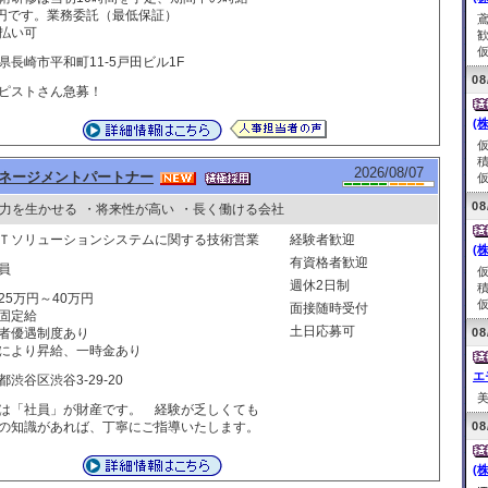
0円です。業務委託（最低保証）
払い可
仮
県長崎市平和町11-5戸田ビル1F
08
ピストさん急募！
(
2026/08/07
ネージメントパートナー
仮
08
力を生かせる
・将来性が高い
・長く働ける会社
Ｔソリューションシステムに関する技術営業
経験者歓迎
(
有資格者歓迎
員
週休2日制
25万円～40万円
仮
面接随時受付
固定給
土日応募可
者優遇制度あり
08
により昇給、一時金あり
エ
都渋谷区渋谷3-29-20
美
は「社員」が財産です。 経験が乏しくても
の知識があれば、丁寧にご指導いたします。
08
(株