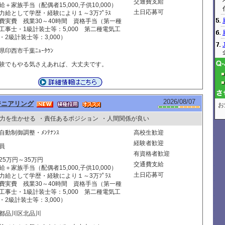
交通費支給
給＋家族手当（配偶者15,000,子供10,000）
土日応募可
力給として学歴・経験により１～3万ﾌﾟﾗｽ
費実費 残業30～40時間 資格手当（第一種
工事士・1級計装士等：5,000 第二種電気工
・2級計装士等：3,000）
県印西市千葉ﾆｭｰﾀｳﾝ
験でもやる気さえあれば、大丈夫です。
2026/08/07
ジニアリング
お
力を生かせる
・責任あるポジション
・人間関係が良い
自動制御調整・ﾒﾝﾃﾅﾝｽ
高校生歓迎
経験者歓迎
員
有資格者歓迎
25万円～35万円
交通費支給
給＋家族手当（配偶者15,000,子供10,000）
土日応募可
力給として学歴・経験により１～3万ﾌﾟﾗｽ
費実費 残業30～40時間 資格手当（第一種
工事士・1級計装士等：5,000 第二種電気工
・2級計装士等：3,000）
都品川区北品川