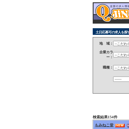
土日応募可の求人を探
地 域：
企業カラ
ー：
職種：
検索結果154件
もみねこ堂