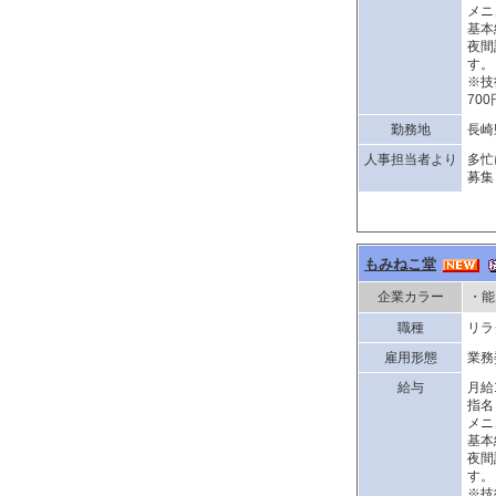
メニ
基本
夜間
す。
※技
70
勤務地
長崎
人事担当者より
多忙
募集
もみねこ堂
企業カラー
・能
職種
リラ
雇用形態
業務
給与
月給
指名
メニ
基本
夜間
す。
※技