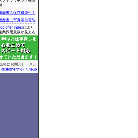
ベストマッチング機能
付！
履歴書の保存機能付！
履歴書に写真添付可能
Job offer index
により
企業採用意欲が見える
気軽にお問合せ下さい
customer@q-jin.ne.jp