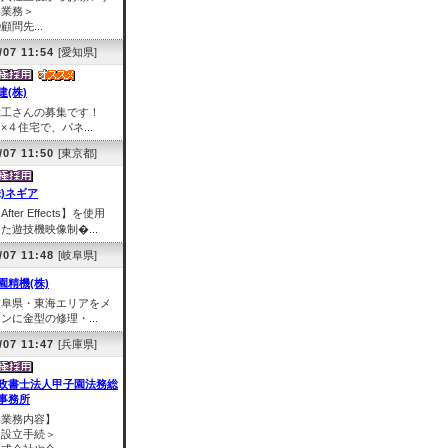
る業務＞
顧問先...
/07 11:54
[愛知県]
建(株)
大工さんの募集です！
×４住宅で、パネ...
/07 11:50
[東京都]
株)ネギア
After Effects】を使用
た遊技機映像制�...
/07 11:48
[岐阜県]
園精機(株)
岐阜県・東海エリアをメ
ンに金型の修理・...
/07 11:47
[兵庫県]
政書士法人甲子園法務総
事務所
【業務内容】
＜設立手続＞