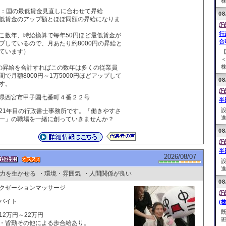
株
月：国の最低賃金見直しに合わせて昇給
08
低賃金のアップ額とほぼ同額の昇給になりま
行
こ数年、時給換算で毎年50円ほど最低賃金が
合
プしているので、月あたり約8000円の昇給と
ています）
株
の昇給を合計すればこの数年は多くの従業員
間で月額8000円～1万5000円ほどアップして
08
す。
県西宮市甲子園七番町４番２２号
半
21年目の行政書士事務所です。「働きやすさ
進
一」の職場を一緒に創っていきませんか？
08
半
2026/08/07
進
力を生かせる
・環境・雰囲気
・人間関係が良い
08
クゼーションマッサージ
バイト
(
12万円～22万円
班
・皆勤その他による歩合給あり。