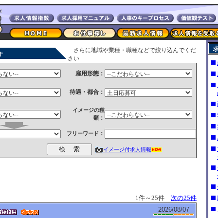
さらに地域や業種・職種などで絞り込んでくだ
す
さい
雇用形態：
待遇・都合：
イメージの種
：
類
：
フリーワード
イメージ付求人情報
1件～25件
次の25件
2026/08/07