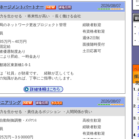
I
2026/08/07
ー
ネージメントパートナー
力を生かせる
・将来性が高い
・長く働ける会社
提
局のネットワーク更改プロジェクト管理
経験者歓迎
有資格者歓迎
員
週休2日制
35万円～40万円
面接随時受付
固定給
土日応募可
者優遇制度あり
により昇給、一時金あり
都港区東新橋1-9-1
ベ
は「社員」が財産です。 経験が乏しくても
採
の知識があれば、丁寧にご指導いたします。
2026/08/07
ジニアリング
力を生かせる
・責任あるポジション
・人間関係が良い
自動制御調整・ﾒﾝﾃﾅﾝｽ
高校生歓迎
経験者歓迎
員
有資格者歓迎
25万円～3５0000円