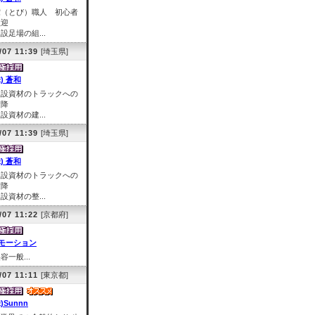
鳶（とび）職人 初心者
歓迎
設足場の組...
/07 11:39
[埼玉県]
株) 蒼和
仮設資材のトラックへの
積降
設資材の建...
/07 11:39
[埼玉県]
株) 蒼和
仮設資材のトラックへの
積降
設資材の整...
/07 11:22
[京都府]
モーション
容一般...
/07 11:11
[東京都]
)Sunnn