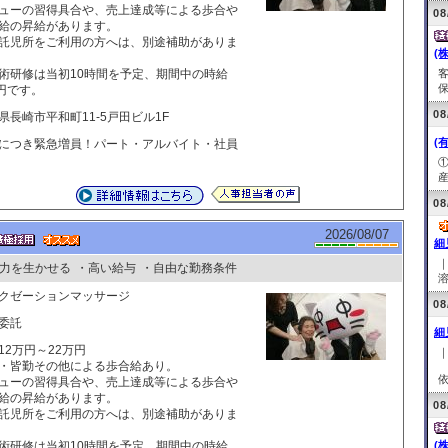
ューの習得具合や、売上達成等による歩合や
08
給の昇給があります。
託児所をご利用の方へは、別途補助がありま
(
術研修は当初10時間を予定、期間中の時給
保
0円です。
08
県長崎市平和町11-5戸田ビル1F
(
につき緊急増員！パート・アルバイト・社員
産
08
2026/08/07
細
力を生かせる
・高い給与
・自由な勤務条件
溶
クゼーションマッサージ
08
委託
細
12万円～22万円
・皆勤その他による歩合給あり。
依
ューの習得具合や、売上達成等による歩合や
給の昇給があります。
08
託児所をご利用の方へは、別途補助がありま
術研修は当初10時間を予定、期間中の時給
(