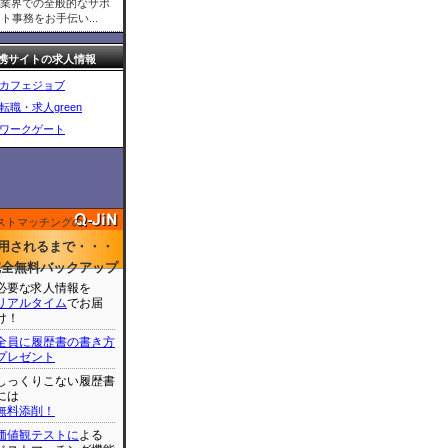
T業界での全般的なサポ
ト事務をお手伝い...
携サイトの求人情報
カフェジョブ
転職・求人green
ワークゲート
ストマッチングの
用されるまで・・・
完全無料バックアップ
必要な求人情報を
リアルタイム
でお届
け！
全員に履歴書の書き方
プレゼント
しっくりこない履歴書
には
無料添削！
価値観テストに
よる