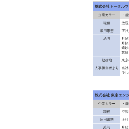
株式会社トータルマ
企業カラー
・能
職種
放送
雇用形態
正社
給与
月給
月額
経験
業績
勤務地
東京
人事担当者より
当社
少し
株式会社 東京エン
企業カラー
・能
職種
空調
雇用形態
正社
給与
月給