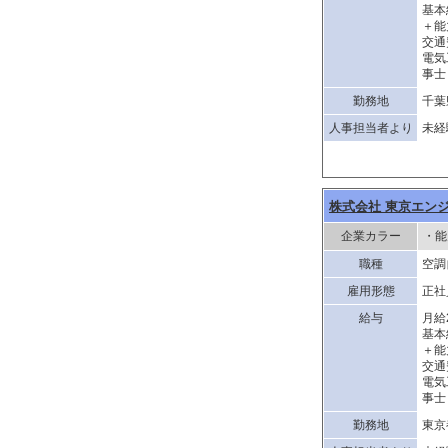
基本
＋能
交通
電気
事士
勤務地
千葉
人事担当者より
未経
株式会社 東京エン
企業カラー
・能
職種
空調
雇用形態
正社
給与
月給
基本
＋能
交通
電気
事士
勤務地
東京