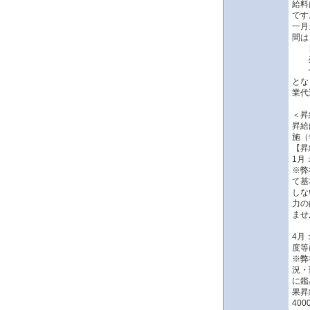
給料
です
一月
間は
日給
残業
合計
とな
業代
＜昇
昇給
施（
【昇
1月
※弊
て基
しな
力の
ませ
4月
度等
※弊
況・
に鑑
果昇
40