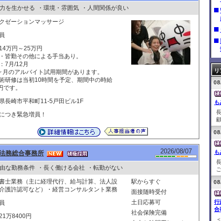
力を生かせる
・環境・雰囲気
・人間関係が良い
クゼーションマッサージ
員
14万円～25万円
・皆勤その他による手当あり。
：7月/12月
リ
ヶ月のアルバイト試用期間があります。
術研修は当初10時間を予定、期間中の時給
08
0円です。
県長崎市平和町11-5戸田ビル1F
も
につき緊急増員！
顧
08
2026/08/07
も
法務総合事務所
由な勤務条件
・長く働ける会社
・転勤がない
ご
書士業務（主に経理代行、給与計算、法人設
駅からすぐ
08
介護許認可など）・経営コンサルタント業務
面接随時受付
土日応募可
行
員
合
社会保険完備
21万8400円