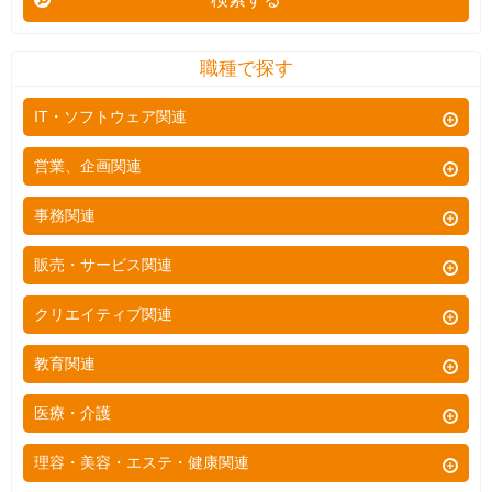
職種で探す
IT・ソフトウェア関連
Webプログラマー
営業、企画関連
ネットワークエンジニア
営業
事務関連
社内SE
ルートセールス
総務
販売・サービス関連
オープン系SE・PG
ラウンダー
経理
飲食
クリエイティブ関連
汎用系SE・PG
企画営業
秘書
販売
制御系SE・PG
広告
教育関連
技術営業
通訳
接客
システム運用
グラフィックデザイナー
商品企画
教師
医療・介護
一般事務
ホールスタッフ
プロジェクトマネージャ
WEBプロデューサー
企画
幼稚園教諭
受付事務
医療
理容・美容・エステ・健康関連
フロアスタッフ
システム監視・保守
WEBディレクター
企画宣伝
保育士