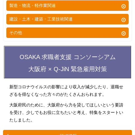
営業事務
医師
店長
理容
製造・物流・軽作業関連
評価・テスター
WEBデザイナー
コンサルタント
個別指導塾講師
医療事務
看護師
店長候補
美容師
IOT
イラストレーター
テスト・評価・検査
建設・土木・建築・工業技術関連
不動産営業
教室運営
法律事務所
准看護師
調理
エステ
インフラエンジニア
クリエイティブディレクター
ドライバー
営業アシスタント
児童発達支援
土木・建設
その他
経理事務
歯科衛生士
レジャー
ヘアメイク
Webエンジニア
アートディレクター
体が資本
幹部候補
放課後児童支援員
土木設計
データ入力
歯科助手
在宅ワーク
リゾート
アロマセラピスト
AIエンジニア
ブライダルプランナー
配達
多能工
病院受付
理学療法士
その他
OSAKA 求職者支援 コンソーシアム
ホテル
リフレクソロジー
テレビ ディレクター
新聞配達
見習い工
通訳・翻訳
介護福祉士
旅館
健康
大阪府 × Q-JiN 緊急雇用対策
AD（アシスタントディレクター）
掃除
解体工
テレアポ
介護
フラワーショップ
インテリアデザイン
清掃
溶接工
新型コロナウイルスの影響により収入が減少したり、退職せ
インターネットショップ
機能訓練指導員
イベントスタッフ
フラワーアレンジメント
クリーニング
ざるを得なくなった方々のがたくさんおられます。
建築
税理士
ホームヘルパー
インストラクター
映像編集
家事代行
大阪府民のために、大阪府から力を貸してほしいという要請
建築設計
弁理士
ケアマネージャー
パソコンインストラクター
を受け、少しでもお役に立ちたいと考え、特集をスタートい
カメラマン
運送
リフォームプランナー
司法書士
鍼灸師
たしました。
サポート・保守・メンテナンス
カメラマン アシスタント
移動式クレーンオペレーター
塗装
行政書士
指圧師
コールセンター